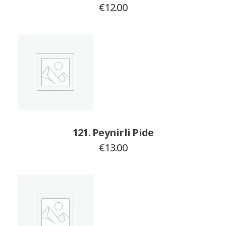
€
12.00
121. Peynirli Pide
€
13.00