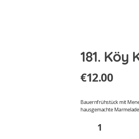
181. Köy 
€
12.00
Bauernfrühstück mit Mene
hausgemachte Marmelade, B
181.
Köy
Kahvaltısı