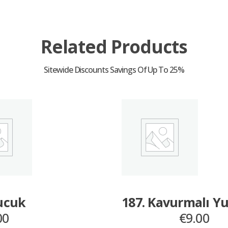
Related Products
Sucuk
187. Kavurmalı Y
00
€
9.00