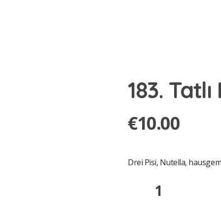
183. Tatlı 
€
10.00
Drei Pisi, Nutella, hausg
183.
Tatlı
Pişi
quantity