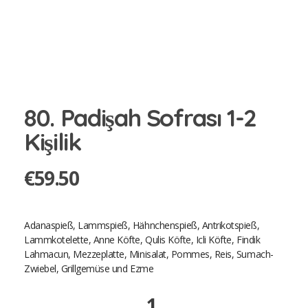
80. Padişah Sofrası 1-2
Kişilik
€
59.50
Adanaspieß, Lammspieß, Hähnchenspieß, Antrikotspieß,
Lammkotelette, Anne Köfte, Qulis Köfte, Icli Köfte, Findik
Lahmacun, Mezzeplatte, Minisalat, Pommes, Reis, Sumach-
Zwiebel, Grillgemüse und Ezme
80.