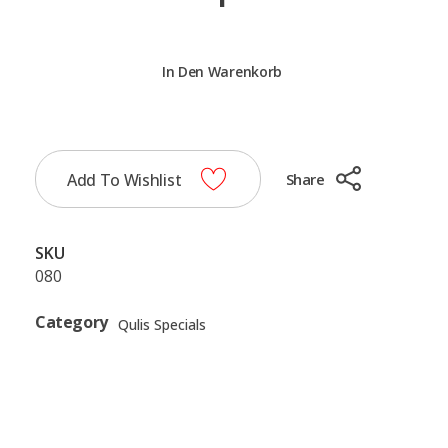
Padişah
Sofrası
1-
In Den Warenkorb
2
Kişilik
quantity
Add To Wishlist
Share
SKU
080
Category
Qulis Specials