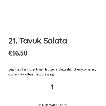
21. Tavuk Salata
€
16.50
gegrilltes Hähnchenbrustfilet, gem. Blattsalat, Cherrytomaten,
Gurken, Karotten, Hausdressing
21.
Tavuk
Salata
quantity
In Den Warenkorb