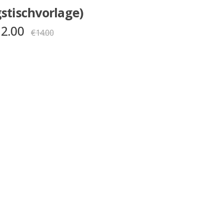
stischvorlage)
12.00
€
14.00